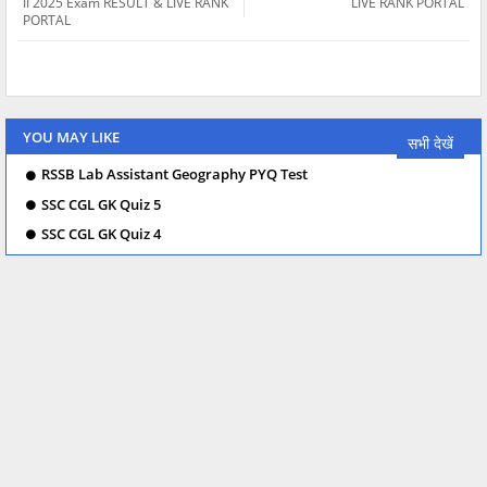
II 2025 Exam RESULT & LIVE RANK
LIVE RANK PORTAL
PORTAL
YOU MAY LIKE
सभी देखें
RSSB Lab Assistant Geography PYQ Test
SSC CGL GK Quiz 5
SSC CGL GK Quiz 4