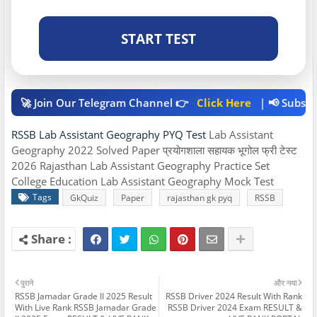
START TEST
🚀 Join Our Telegram Channel 👉
Click Here
| 📢 Subscribe 
RSSB Lab Assistant Geography PYQ Test
Lab Assistant
Geography 2022 Solved Paper प्रयोगशाला सहायक भूगोल फ्री टेस्ट
2026 Rajasthan Lab Assistant Geography Practice Set
College Education Lab Assistant Geography Mock Test
Tags
GkQuiz
Paper
rajasthan gk pyq
RSSB
पुराने
और नया
RSSB Jamadar Grade II 2025 Result
RSSB Driver 2024 Result With Rank
With Live Rank RSSB Jamadar Grade
RSSB Driver 2024 Exam RESULT &