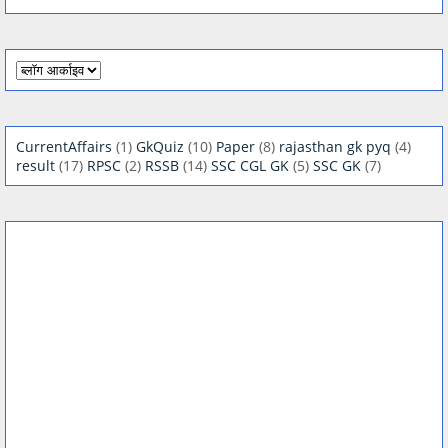
CurrentAffairs
(1)
GkQuiz
(10)
Paper
(8)
rajasthan gk pyq
(4)
result
(17)
RPSC
(2)
RSSB
(14)
SSC CGL GK
(5)
SSC GK
(7)