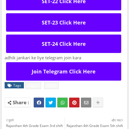
SET-22 Click Here
SET-23 Click Here
SET-24 Click Here
adhik jankari ke liye telegram join kara
Join Telegram Click Here
Tags
Paper
RSSB
पुराने
और नया
Rajasthan 4th Grade Exam 3rd shift
Rajasthan 4th Grade Exam 5th shift