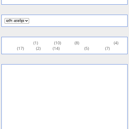
CurrentAffairs
(1)
GkQuiz
(10)
Paper
(8)
rajasthan gk pyq
(4)
result
(17)
RPSC
(2)
RSSB
(14)
SSC CGL GK
(5)
SSC GK
(7)