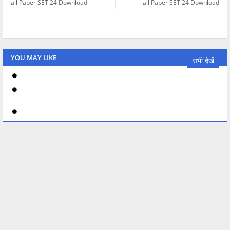
all Paper SET 24 Download
all Paper SET 24 Download
YOU MAY LIKE
सभी देखें
RSSB Lab Assistant Geography PYQ Test
Which of the following is not an objective of National Human
Rights Commission
Rajasthan 4th Grade Exam 6th shift all Paper SET 24 Download